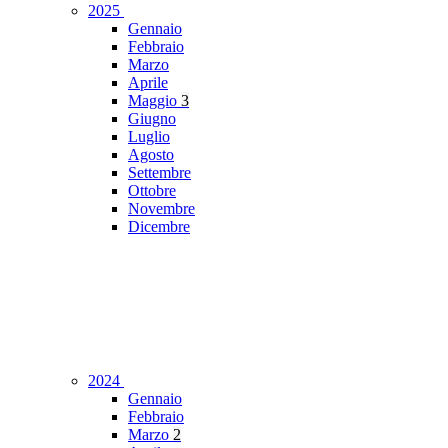
2025
Gennaio
Febbraio
Marzo
Aprile
Maggio
3
Giugno
Luglio
Agosto
Settembre
Ottobre
Novembre
Dicembre
2024
Gennaio
Febbraio
Marzo
2