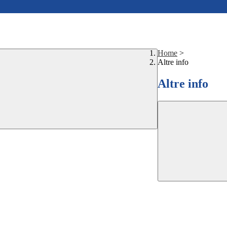
Home
>
Altre info
Altre info