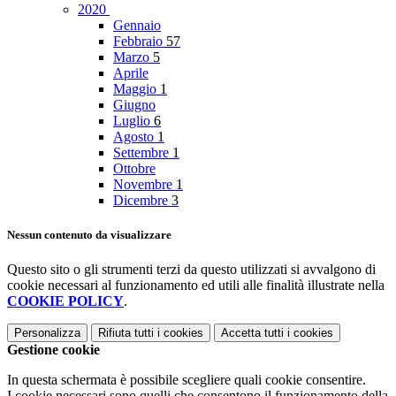
2020
Gennaio
Febbraio
57
Marzo
5
Aprile
Maggio
1
Giugno
Luglio
6
Agosto
1
Settembre
1
Ottobre
Novembre
1
Dicembre
3
Nessun contenuto da visualizzare
Questo sito o gli strumenti terzi da questo utilizzati si avvalgono di
cookie necessari al funzionamento ed utili alle finalità illustrate nella
COOKIE POLICY
.
Personalizza
Rifiuta tutti
i cookies
Accetta tutti
i cookies
Gestione cookie
In questa schermata è possibile scegliere quali cookie consentire.
I cookie necessari sono quelli che consentono il funzionamento della